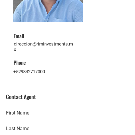
Email
direccion@riminvestments.m
x
Phone
+529842717000
Contact Agent