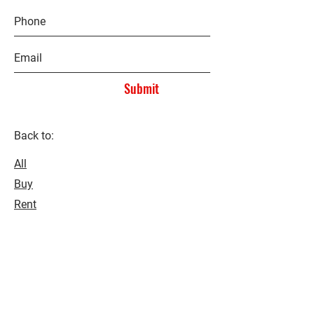
Submit
Back to:
All
Buy
Rent